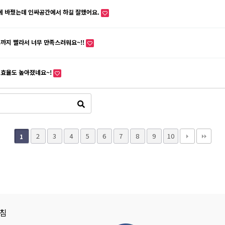
에 바꿨는데 인싸공간에서 하길 잘했어요.
까지 빨라서 너무 만족스러워요~!!
 효율도 높아졌네요~!
2
3
4
5
6
7
8
9
10
1
침