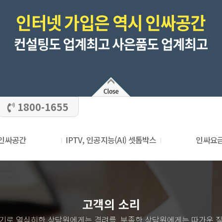
1800-1655
인싸공간
IPTV, 인공지능(AI) 셋톱박스
인싸요
사은품지급
SK / 셋톱박스, 편성표
SK / 상품
KT / 셋톱박스, 편성표
KT / 상
LG / 셋톱박스, 편성표
고객의 소리
LG / 상품
SKY 라이프 / 셋톱박스, 편성표
SKY 라이프 /
기로 열심히한 상담원에게는 격려를, 부족한 상담원에게는 따가운 