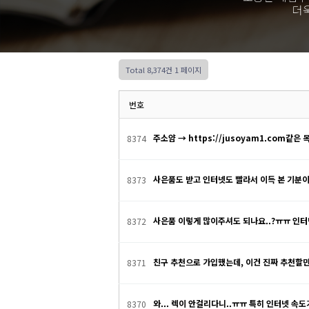
더
Total 8,374건
1 페이지
번호
주소얌 → https://jusoyam1.com
8374
사은품도 받고 인터넷도 빨라서 이득 본 기분
8373
사은품 이렇게 많이주셔도 되나요..?ㅠㅠ 인
8372
친구 추천으로 가입했는데, 이건 진짜 추천할
8371
와... 렉이 안걸리다니..ㅠㅠ 특히 인터넷 속
8370